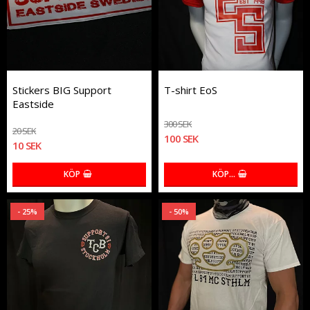
Stickers BIG Support
T-shirt EoS
Eastside
300 SEK
20 SEK
100 SEK
10 SEK
KÖP
KÖP…
- 25%
- 50%