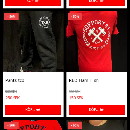
KÖP
KÖP…
- 50%
- 50%
Pants tcb
RED Ham T-sh
500 SEK
300 SEK
250 SEK
150 SEK
KÖP…
KÖP…
- 50%
- 60%