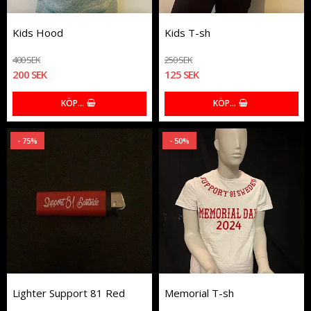
Kids Hood
Kids T-sh
400 SEK
250 SEK
200 SEK
125 SEK
KÖP…
KÖP…
- 75%
- 50%
Lighter Support 81 Red
Memorial T-sh