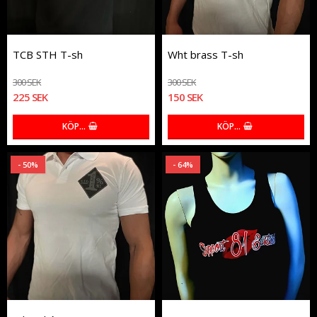
TCB STH T-sh
Wht brass T-sh
300 SEK
300 SEK
225 SEK
150 SEK
KÖP…
KÖP…
- 50%
- 64%