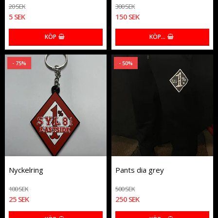
20 SEK
300 SEK
5 SEK
150 SEK
KÖP
KÖP…
- 75%
- 50%
Nyckelring
Pants dia grey
100 SEK
500 SEK
25 SEK
250 SEK