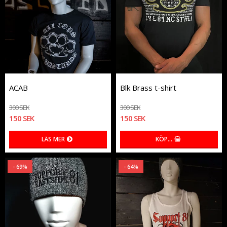
ACAB
Blk Brass t-shirt
300 SEK
300 SEK
150 SEK
150 SEK
LÄS MER
KÖP…
- 69%
- 64%