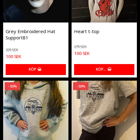
Grey Embroidered Hat
Heart t-top
Support81
275 SEK
325 SEK
100 SEK
100 SEK
KÖP
KÖP…
- 50%
- 50%