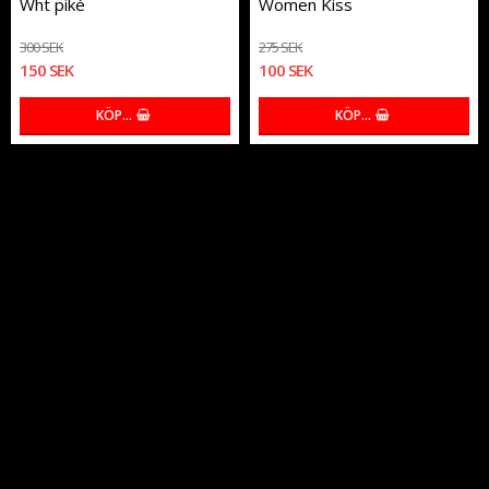
Wht piké
Women Kiss
300 SEK
275 SEK
150 SEK
100 SEK
KÖP…
KÖP…