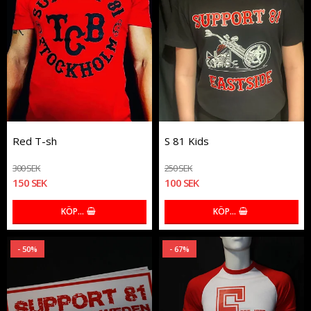
Red T-sh
S 81 Kids
300 SEK
250 SEK
150 SEK
100 SEK
KÖP…
KÖP…
- 50%
- 67%